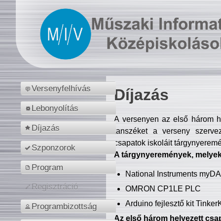
Versenyfelhívás
Díjazás
Lebonyolítás
A versenyen az első három hel
Díjazás
tanszéket a verseny szerve
csapatok iskoláit tárgynyeremé
Szponzorok
A tárgynyeremények, melyekb
Program
National Instruments myD
Regisztráció
OMRON CP1LE PLC
Arduino fejlesztő kit Tinke
Programbizottság
Az első három helyezett csap