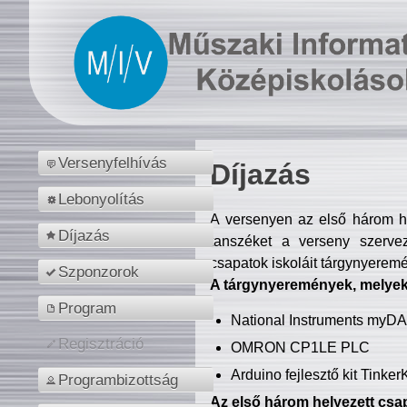
Versenyfelhívás
Díjazás
Lebonyolítás
A versenyen az első három hel
Díjazás
tanszéket a verseny szerve
csapatok iskoláit tárgynyeremé
Szponzorok
A tárgynyeremények, melyekb
Program
National Instruments myD
Regisztráció
OMRON CP1LE PLC
Arduino fejlesztő kit Tinke
Programbizottság
Az első három helyezett csap