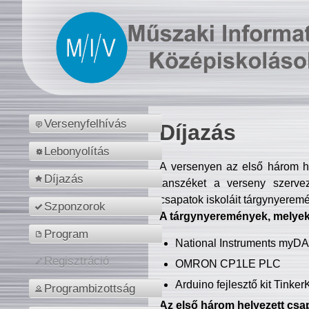
Versenyfelhívás
Díjazás
Lebonyolítás
A versenyen az első három hel
Díjazás
tanszéket a verseny szerve
csapatok iskoláit tárgynyeremé
Szponzorok
A tárgynyeremények, melyekb
Program
National Instruments myD
Regisztráció
OMRON CP1LE PLC
Arduino fejlesztő kit Tinke
Programbizottság
Az első három helyezett csap