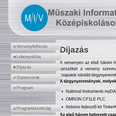
Versenyfelhívás
Díjazás
Lebonyolítás
A versenyen az első három hel
Díjazás
tanszéket a verseny szerve
csapatok iskoláit tárgynyeremé
Szponzorok
A tárgynyeremények, melyekb
Program
National Instruments myD
Regisztráció
OMRON CP1LE PLC
Arduino fejlesztő kit Tinke
Programbizottság
Az első három helyezett csap