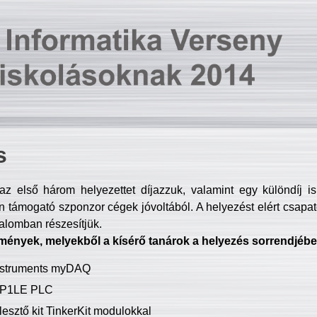
s
z első három helyezettet díjazzuk, valamint egy különdíj i
 támogató szponzor cégek jóvoltából. A helyezést elért csapat
talomban részesítjük.
mények, melyekből a kísérő tanárok a helyezés sorrendjébe
Instruments myDAQ
P1LE PLC
lesztő kit TinkerKit modulokkal