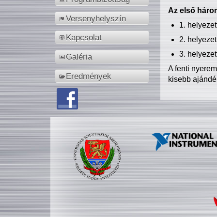
Az első három
Versenyhelyszín
1. helyeze
Kapcsolat
2. helyeze
3. helyeze
Galéria
A fenti nyere
Eredmények
kisebb ajándé