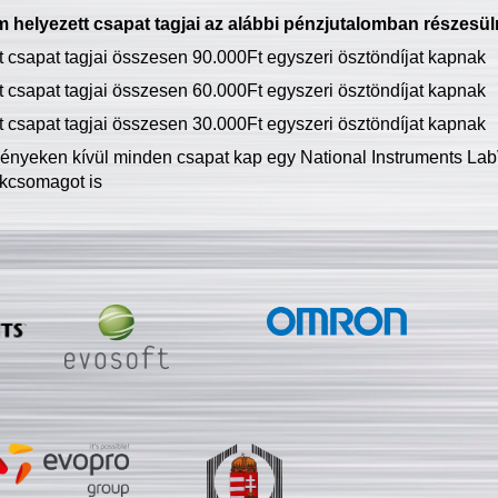
 helyezett csapat tagjai az alábbi pénzjutalomban részesül
tt csapat tagjai összesen 90.000Ft egyszeri ösztöndíjat kapnak
tt csapat tagjai összesen 60.000Ft egyszeri ösztöndíjat kapnak
tt csapat tagjai összesen 30.000Ft egyszeri ösztöndíjat kapnak
ményeken kívül minden csapat kap egy National Instruments LabV
kcsomagot is