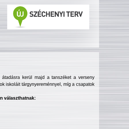
s átadásra kerül majd a tanszéket a verseny
ok iskoláit tárgynyereménnyel, míg a csapatok
n választhatnak: