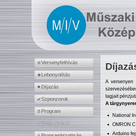
Versenyfelhívás
Díjazá
Lebonyolítás
A versenyen a
Díjazás
szervezésében
tagjait pénzju
Szponzorok
A tárgynyere
Program
National 
Regisztráció
OMRON C
Arduino fej
Programbizottság