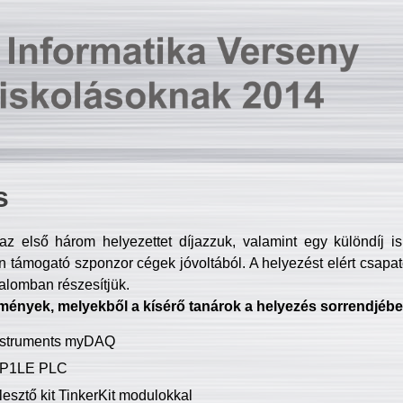
s
z első három helyezettet díjazzuk, valamint egy különdíj i
 támogató szponzor cégek jóvoltából. A helyezést elért csapat
talomban részesítjük.
mények, melyekből a kísérő tanárok a helyezés sorrendjébe
Instruments myDAQ
P1LE PLC
lesztő kit TinkerKit modulokkal