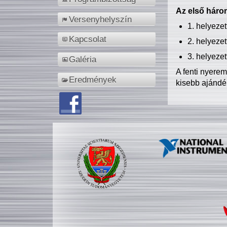
Az első három
Versenyhelyszín
1. helyeze
Kapcsolat
2. helyeze
3. helyeze
Galéria
A fenti nyere
Eredmények
kisebb ajándé