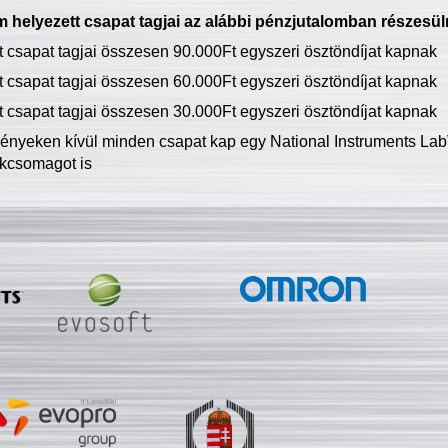
 helyezett csapat tagjai az alábbi pénzjutalomban részesül
tt csapat tagjai összesen 90.000Ft egyszeri ösztöndíjat kapnak
tt csapat tagjai összesen 60.000Ft egyszeri ösztöndíjat kapnak
tt csapat tagjai összesen 30.000Ft egyszeri ösztöndíjat kapnak
ményeken kívül minden csapat kap egy National Instruments LabV
kcsomagot is