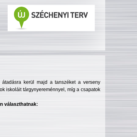
s átadásra kerül majd a tanszéket a verseny
ok iskoláit tárgynyereménnyel, míg a csapatok
n választhatnak: