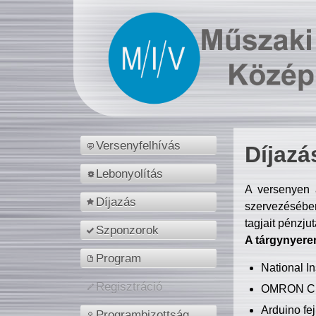
Versenyfelhívás
Díjazá
Lebonyolítás
A versenyen a
Díjazás
szervezésében
tagjait pénzju
Szponzorok
A tárgynyere
Program
National 
Regisztráció
OMRON C
Arduino fej
Programbizottság