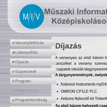
Versenyfelhívás
Díjazás
Lebonyolítás
A versenyen az első három hel
Díjazás
tanszéket a verseny szerve
csapatok iskoláit tárgynyeremé
Szponzorok
A tárgynyeremények, melyekb
Program
National Instruments myD
Regisztráció
OMRON CP1LE PLC
Arduino fejlesztő kit Tinke
Programbizottság
Az első három helyezett csap