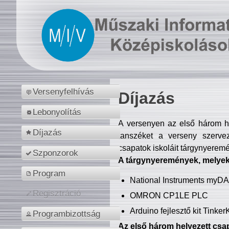
Versenyfelhívás
Díjazás
Lebonyolítás
A versenyen az első három hel
Díjazás
tanszéket a verseny szerve
csapatok iskoláit tárgynyeremé
Szponzorok
A tárgynyeremények, melyekb
Program
National Instruments myD
Regisztráció
OMRON CP1LE PLC
Arduino fejlesztő kit Tinke
Programbizottság
Az első három helyezett csap