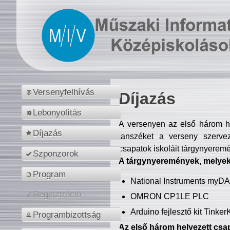
Versenyfelhívás
Díjazás
Lebonyolítás
A versenyen az első három hel
Díjazás
tanszéket a verseny szerve
csapatok iskoláit tárgynyeremé
Szponzorok
A tárgynyeremények, melyekb
Program
National Instruments myD
Regisztráció
OMRON CP1LE PLC
Arduino fejlesztő kit Tinke
Programbizottság
Az első három helyezett csap