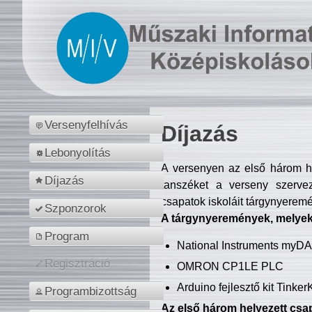
Versenyfelhívás
Díjazás
Lebonyolítás
A versenyen az első három hel
Díjazás
tanszéket a verseny szerve
csapatok iskoláit tárgynyeremé
Szponzorok
A tárgynyeremények, melyekb
Program
National Instruments myD
Regisztráció
OMRON CP1LE PLC
Arduino fejlesztő kit Tinke
Programbizottság
Az első három helyezett csap