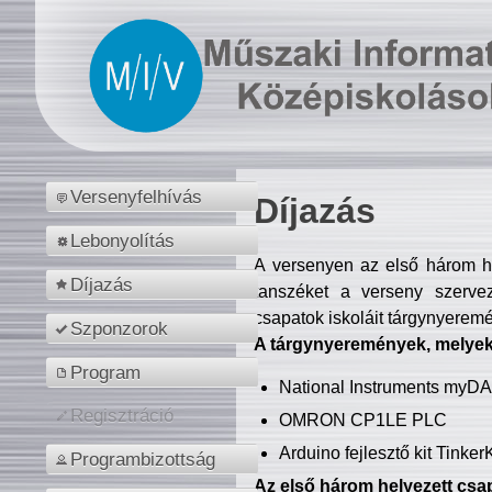
Versenyfelhívás
Díjazás
Lebonyolítás
A versenyen az első három hel
Díjazás
tanszéket a verseny szerve
csapatok iskoláit tárgynyeremé
Szponzorok
A tárgynyeremények, melyekb
Program
National Instruments myD
Regisztráció
OMRON CP1LE PLC
Arduino fejlesztő kit Tinke
Programbizottság
Az első három helyezett csap