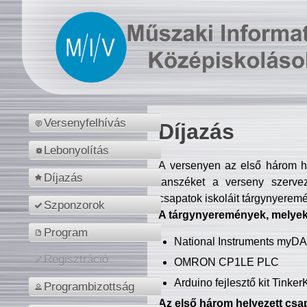
Versenyfelhívás
Díjazás
Lebonyolítás
A versenyen az első három hel
Díjazás
tanszéket a verseny szerve
csapatok iskoláit tárgynyeremé
Szponzorok
A tárgynyeremények, melyekb
Program
National Instruments myD
Regisztráció
OMRON CP1LE PLC
Arduino fejlesztő kit Tinke
Programbizottság
Az első három helyezett csap