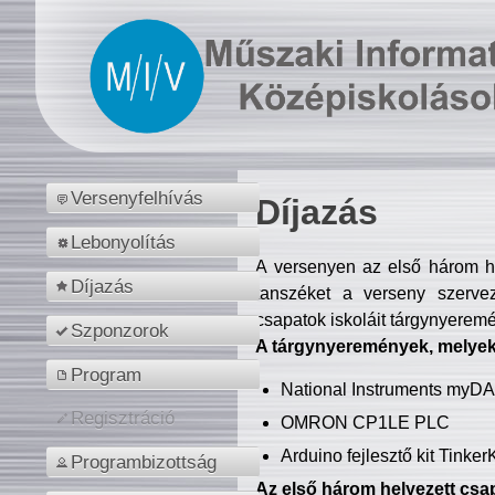
Versenyfelhívás
Díjazás
Lebonyolítás
A versenyen az első három hel
Díjazás
tanszéket a verseny szerve
csapatok iskoláit tárgynyeremé
Szponzorok
A tárgynyeremények, melyekb
Program
National Instruments myD
Regisztráció
OMRON CP1LE PLC
Arduino fejlesztő kit Tinke
Programbizottság
Az első három helyezett csap