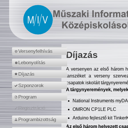
Versenyfelhívás
Díjazás
Lebonyolítás
A versenyen az első három hel
Díjazás
tanszéket a verseny szerve
csapatok iskoláit tárgynyeremé
Szponzorok
A tárgynyeremények, melyekb
Program
National Instruments myD
Regisztráció
OMRON CP1LE PLC
Arduino fejlesztő kit Tinke
Programbizottság
Az első három helyezett csap