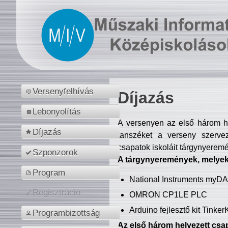
Versenyfelhívás
Díjazás
Lebonyolítás
A versenyen az első három hel
Díjazás
tanszéket a verseny szerve
csapatok iskoláit tárgynyeremé
Szponzorok
A tárgynyeremények, melyekb
Program
National Instruments myD
Regisztráció
OMRON CP1LE PLC
Arduino fejlesztő kit Tinke
Programbizottság
Az első három helyezett csap