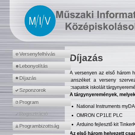
Versenyfelhívás
Díjazás
Lebonyolítás
A versenyen az első három hel
Díjazás
tanszéket a verseny szerve
csapatok iskoláit tárgynyeremé
Szponzorok
A tárgynyeremények, melyekb
Program
National Instruments myD
Regisztráció
OMRON CP1LE PLC
Arduino fejlesztő kit Tinke
Programbizottság
Az első három helyezett csap