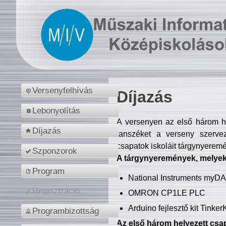
Versenyfelhívás
Díjazás
Lebonyolítás
A versenyen az első három hel
Díjazás
tanszéket a verseny szerve
csapatok iskoláit tárgynyeremé
Szponzorok
A tárgynyeremények, melyekb
Program
National Instruments myD
Regisztráció
OMRON CP1LE PLC
Arduino fejlesztő kit Tinke
Programbizottság
Az első három helyezett csap