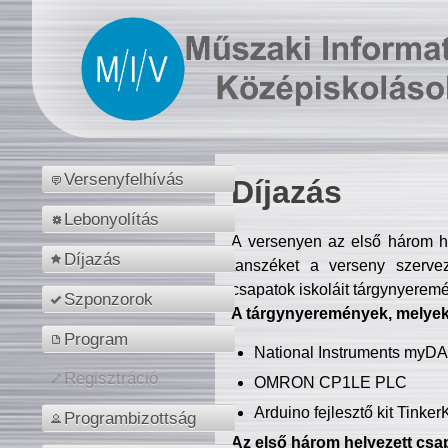
Versenyfelhívás
Díjazás
Lebonyolítás
A versenyen az első három hel
Díjazás
tanszéket a verseny szerve
csapatok iskoláit tárgynyeremé
Szponzorok
A tárgynyeremények, melyekb
Program
National Instruments myD
Regisztráció
OMRON CP1LE PLC
Arduino fejlesztő kit Tinke
Programbizottság
Az első három helyezett csap