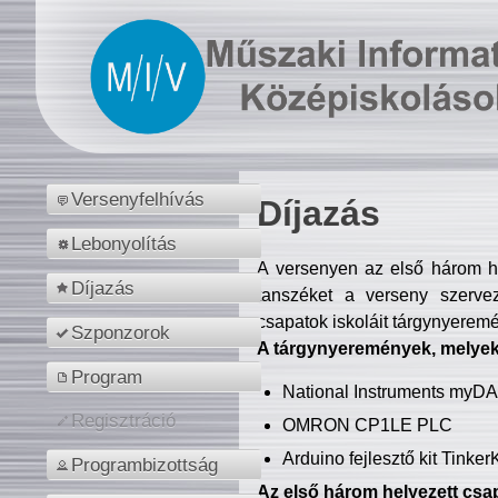
Versenyfelhívás
Díjazás
Lebonyolítás
A versenyen az első három hel
Díjazás
tanszéket a verseny szerve
csapatok iskoláit tárgynyeremé
Szponzorok
A tárgynyeremények, melyekb
Program
National Instruments myD
Regisztráció
OMRON CP1LE PLC
Arduino fejlesztő kit Tinke
Programbizottság
Az első három helyezett csap