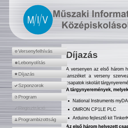
Versenyfelhívás
Díjazás
Lebonyolítás
A versenyen az első három hel
Díjazás
tanszéket a verseny szerve
csapatok iskoláit tárgynyeremé
Szponzorok
A tárgynyeremények, melyekb
Program
National Instruments myD
Regisztráció
OMRON CP1LE PLC
Arduino fejlesztő kit Tinke
Programbizottság
Az első három helyezett csap