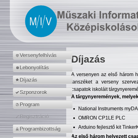
Versenyfelhívás
Díjazás
Lebonyolítás
A versenyen az első három hel
Díjazás
tanszéket a verseny szerve
csapatok iskoláit tárgynyeremé
Szponzorok
A tárgynyeremények, melyekb
Program
National Instruments myD
Regisztráció
OMRON CP1LE PLC
Arduino fejlesztő kit Tinke
Programbizottság
Az első három helyezett csap