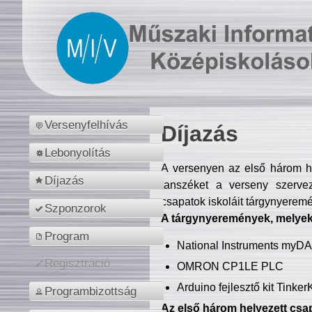
Versenyfelhívás
Díjazás
Lebonyolítás
A versenyen az első három hel
Díjazás
tanszéket a verseny szerve
csapatok iskoláit tárgynyeremé
Szponzorok
A tárgynyeremények, melyekb
Program
National Instruments myD
Regisztráció
OMRON CP1LE PLC
Arduino fejlesztő kit Tinke
Programbizottság
Az első három helyezett csap