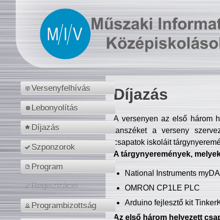
Versenyfelhívás
Díjazás
Lebonyolítás
A versenyen az első három hel
Díjazás
tanszéket a verseny szerve
csapatok iskoláit tárgynyeremé
Szponzorok
A tárgynyeremények, melyekb
Program
National Instruments myD
Regisztráció
OMRON CP1LE PLC
Arduino fejlesztő kit Tinke
Programbizottság
Az első három helyezett csap