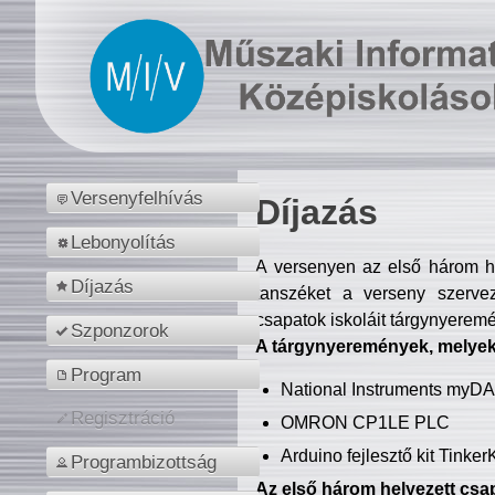
Versenyfelhívás
Díjazás
Lebonyolítás
A versenyen az első három hel
Díjazás
tanszéket a verseny szerve
csapatok iskoláit tárgynyeremé
Szponzorok
A tárgynyeremények, melyekb
Program
National Instruments myD
Regisztráció
OMRON CP1LE PLC
Arduino fejlesztő kit Tinke
Programbizottság
Az első három helyezett csap