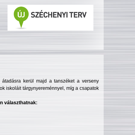
s átadásra kerül majd a tanszéket a verseny
ok iskoláit tárgynyereménnyel, míg a csapatok
n választhatnak: