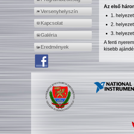
Az első három
Versenyhelyszín
1. helyeze
Kapcsolat
2. helyeze
3. helyeze
Galéria
A fenti nyere
Eredmények
kisebb ajándé