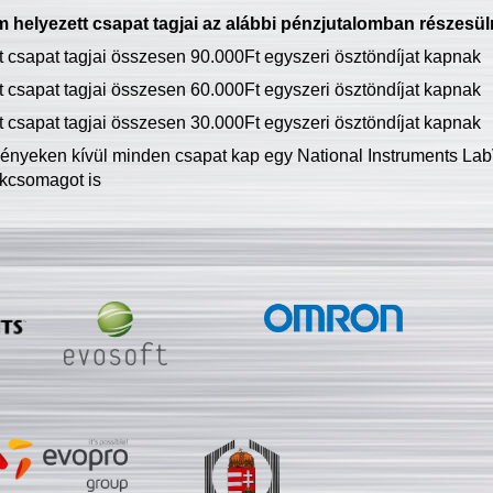
 helyezett csapat tagjai az alábbi pénzjutalomban részesül
tt csapat tagjai összesen 90.000Ft egyszeri ösztöndíjat kapnak
tt csapat tagjai összesen 60.000Ft egyszeri ösztöndíjat kapnak
tt csapat tagjai összesen 30.000Ft egyszeri ösztöndíjat kapnak
ményeken kívül minden csapat kap egy National Instruments LabV
kcsomagot is