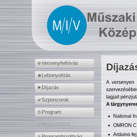
Versenyfelhívás
Díjazá
Lebonyolítás
A versenyen a
Díjazás
szervezésében
tagjait pénzju
Szponzorok
A tárgynyere
Program
National 
Regisztráció
OMRON C
Arduino fej
Programbizottság