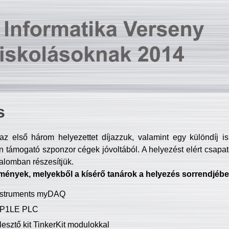
s
z első három helyezettet díjazzuk, valamint egy különdíj i
 támogató szponzor cégek jóvoltából. A helyezést elért csapat
talomban részesítjük.
mények, melyekből a kísérő tanárok a helyezés sorrendjébe
Instruments myDAQ
P1LE PLC
lesztő kit TinkerKit modulokkal