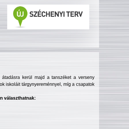
s átadásra kerül majd a tanszéket a verseny
ok iskoláit tárgynyereménnyel, míg a csapatok
n választhatnak: