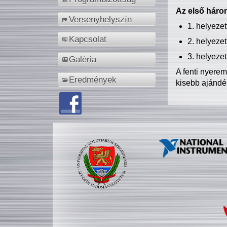
Az első három
Versenyhelyszín
1. helyeze
Kapcsolat
2. helyeze
3. helyeze
Galéria
A fenti nyere
Eredmények
kisebb ajándé