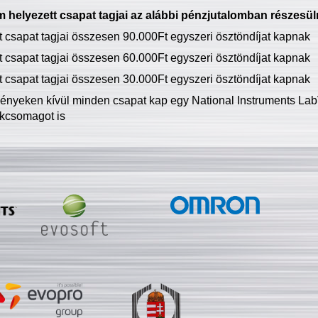
 helyezett csapat tagjai az alábbi pénzjutalomban részesül
tt csapat tagjai összesen 90.000Ft egyszeri ösztöndíjat kapnak
tt csapat tagjai összesen 60.000Ft egyszeri ösztöndíjat kapnak
tt csapat tagjai összesen 30.000Ft egyszeri ösztöndíjat kapnak
ményeken kívül minden csapat kap egy National Instruments LabV
kcsomagot is