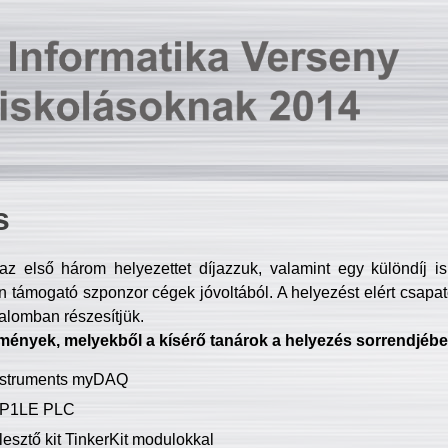
s
z első három helyezettet díjazzuk, valamint egy különdíj i
 támogató szponzor cégek jóvoltából. A helyezést elért csapat
talomban részesítjük.
mények, melyekből a kísérő tanárok a helyezés sorrendjébe
Instruments myDAQ
P1LE PLC
lesztő kit TinkerKit modulokkal