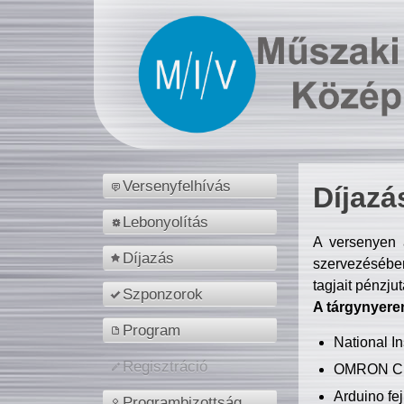
Versenyfelhívás
Díjazá
Lebonyolítás
A versenyen a
Díjazás
szervezésében
tagjait pénzju
Szponzorok
A tárgynyere
Program
National 
Regisztráció
OMRON C
Arduino fej
Programbizottság