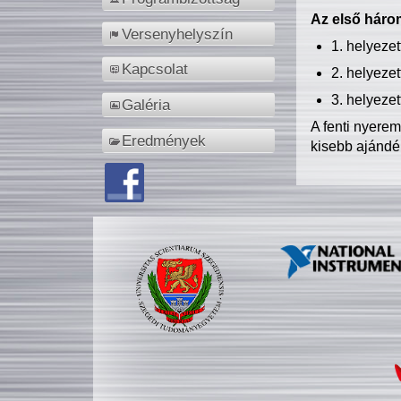
Az első három
Versenyhelyszín
1. helyeze
Kapcsolat
2. helyeze
3. helyeze
Galéria
A fenti nyere
Eredmények
kisebb ajándé