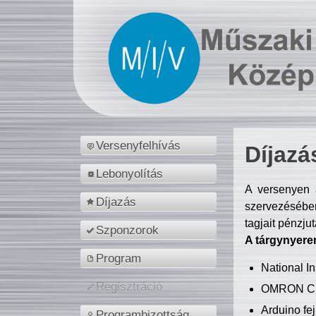
Versenyfelhívás
Díjazá
Lebonyolítás
A versenyen a
Díjazás
szervezésében
tagjait pénzju
Szponzorok
A tárgynyere
Program
National 
Regisztráció
OMRON C
Arduino fej
Programbizottság