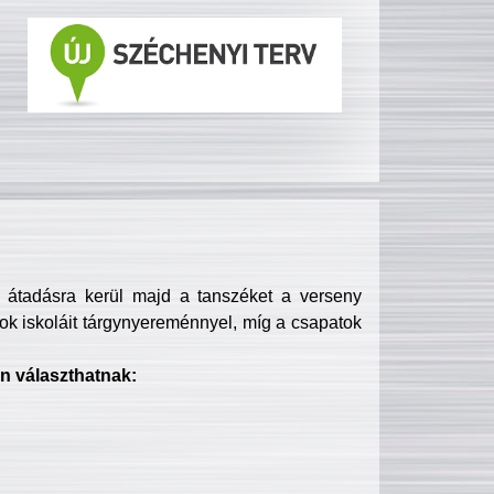
s átadásra kerül majd a tanszéket a verseny
ok iskoláit tárgynyereménnyel, míg a csapatok
n választhatnak: