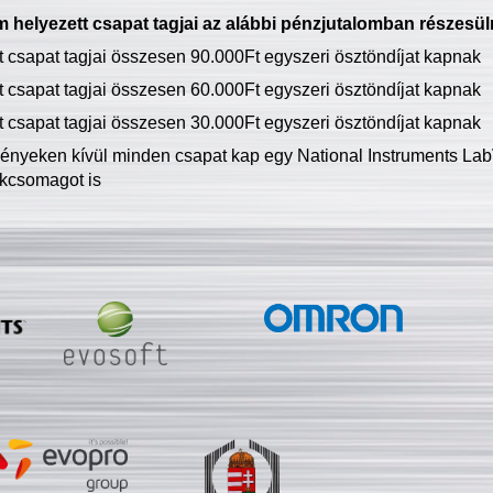
 helyezett csapat tagjai az alábbi pénzjutalomban részesül
tt csapat tagjai összesen 90.000Ft egyszeri ösztöndíjat kapnak
tt csapat tagjai összesen 60.000Ft egyszeri ösztöndíjat kapnak
tt csapat tagjai összesen 30.000Ft egyszeri ösztöndíjat kapnak
ményeken kívül minden csapat kap egy National Instruments LabV
kcsomagot is