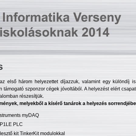
s
z első három helyezettet díjazzuk, valamint egy különdíj i
 támogató szponzor cégek jóvoltából. A helyezést elért csapat
talomban részesítjük.
mények, melyekből a kísérő tanárok a helyezés sorrendjébe
Instruments myDAQ
P1LE PLC
lesztő kit TinkerKit modulokkal