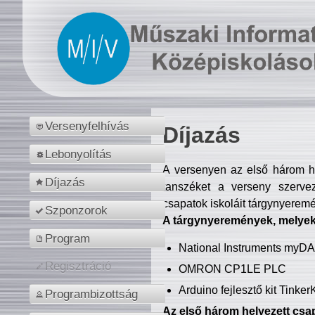
Versenyfelhívás
Díjazás
Lebonyolítás
A versenyen az első három hel
Díjazás
tanszéket a verseny szerve
csapatok iskoláit tárgynyeremé
Szponzorok
A tárgynyeremények, melyekb
Program
National Instruments myD
Regisztráció
OMRON CP1LE PLC
Arduino fejlesztő kit Tinke
Programbizottság
Az első három helyezett csap