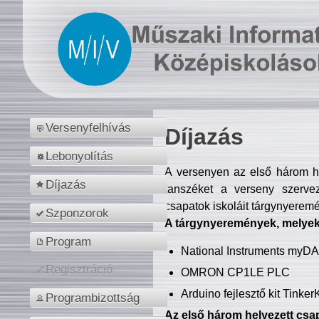
Versenyfelhívás
Díjazás
Lebonyolítás
A versenyen az első három hel
Díjazás
tanszéket a verseny szerve
csapatok iskoláit tárgynyeremé
Szponzorok
A tárgynyeremények, melyekb
Program
National Instruments myD
Regisztráció
OMRON CP1LE PLC
Arduino fejlesztő kit Tinke
Programbizottság
Az első három helyezett csap