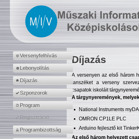
Versenyfelhívás
Díjazás
Lebonyolítás
A versenyen az első három hel
Díjazás
tanszéket a verseny szerve
csapatok iskoláit tárgynyeremé
Szponzorok
A tárgynyeremények, melyekb
Program
National Instruments myD
Regisztráció
OMRON CP1LE PLC
Arduino fejlesztő kit Tinke
Programbizottság
Az első három helyezett csap