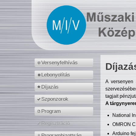
Versenyfelhívás
Díjazá
Lebonyolítás
A versenyen a
Díjazás
szervezésében
tagjait pénzju
Szponzorok
A tárgynyere
Program
National 
Regisztráció
OMRON C
Arduino fej
Programbizottság