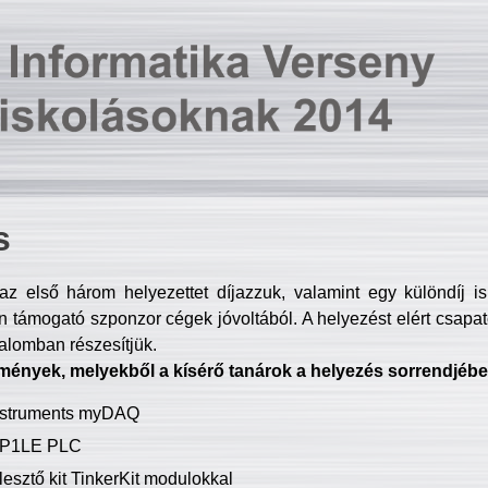
s
z első három helyezettet díjazzuk, valamint egy különdíj i
 támogató szponzor cégek jóvoltából. A helyezést elért csapat
talomban részesítjük.
mények, melyekből a kísérő tanárok a helyezés sorrendjébe
Instruments myDAQ
P1LE PLC
lesztő kit TinkerKit modulokkal