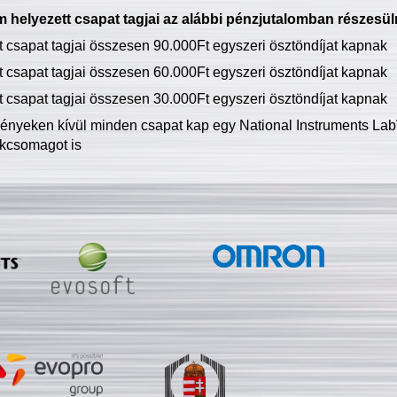
 helyezett csapat tagjai az alábbi pénzjutalomban részesül
tt csapat tagjai összesen 90.000Ft egyszeri ösztöndíjat kapnak
tt csapat tagjai összesen 60.000Ft egyszeri ösztöndíjat kapnak
tt csapat tagjai összesen 30.000Ft egyszeri ösztöndíjat kapnak
ményeken kívül minden csapat kap egy National Instruments LabV
kcsomagot is