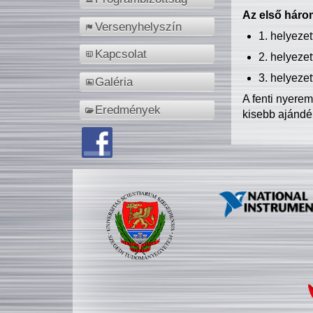
Az első három
Versenyhelyszín
1. helyeze
Kapcsolat
2. helyeze
3. helyeze
Galéria
A fenti nyere
Eredmények
kisebb ajándé