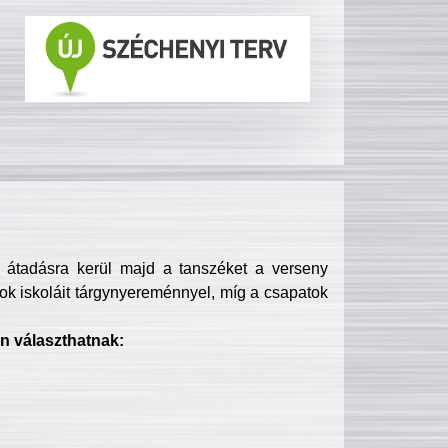
s átadásra kerül majd a tanszéket a verseny
ok iskoláit tárgynyereménnyel, míg a csapatok
n választhatnak: