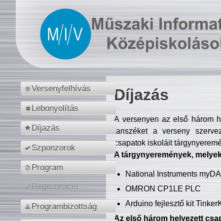
Versenyfelhívás
Díjazás
Lebonyolítás
A versenyen az első három hel
Díjazás
tanszéket a verseny szerve
csapatok iskoláit tárgynyeremé
Szponzorok
A tárgynyeremények, melyekb
Program
National Instruments myD
Regisztráció
OMRON CP1LE PLC
Arduino fejlesztő kit Tinke
Programbizottság
Az első három helyezett csap