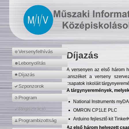
Versenyfelhívás
Díjazás
Lebonyolítás
A versenyen az első három hel
Díjazás
tanszéket a verseny szerve
csapatok iskoláit tárgynyeremé
Szponzorok
A tárgynyeremények, melyekb
Program
National Instruments myD
Regisztráció
OMRON CP1LE PLC
Arduino fejlesztő kit Tinke
Programbizottság
Az első három helyezett csap