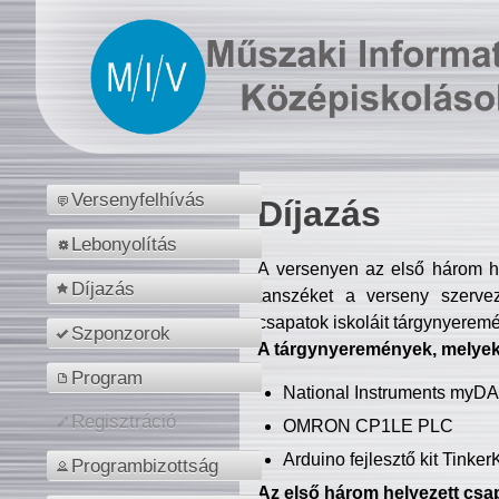
Versenyfelhívás
Díjazás
Lebonyolítás
A versenyen az első három hel
Díjazás
tanszéket a verseny szerve
csapatok iskoláit tárgynyeremé
Szponzorok
A tárgynyeremények, melyekb
Program
National Instruments myD
Regisztráció
OMRON CP1LE PLC
Arduino fejlesztő kit Tinke
Programbizottság
Az első három helyezett csap