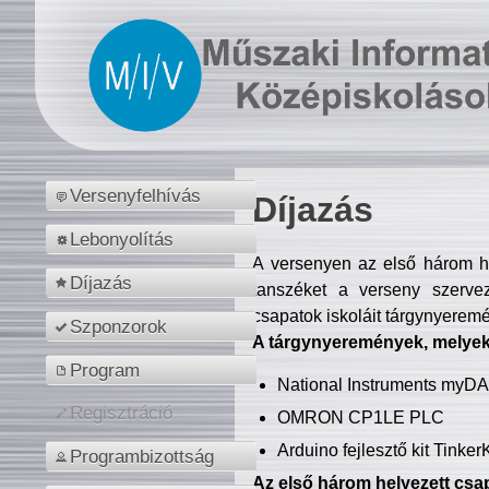
Versenyfelhívás
Díjazás
Lebonyolítás
A versenyen az első három hel
Díjazás
tanszéket a verseny szerve
csapatok iskoláit tárgynyeremé
Szponzorok
A tárgynyeremények, melyekb
Program
National Instruments myD
Regisztráció
OMRON CP1LE PLC
Arduino fejlesztő kit Tinke
Programbizottság
Az első három helyezett csap