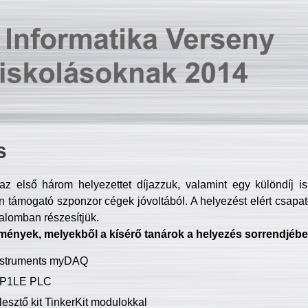
s
z első három helyezettet díjazzuk, valamint egy különdíj i
 támogató szponzor cégek jóvoltából. A helyezést elért csapat
talomban részesítjük.
mények, melyekből a kísérő tanárok a helyezés sorrendjébe
Instruments myDAQ
P1LE PLC
lesztő kit TinkerKit modulokkal