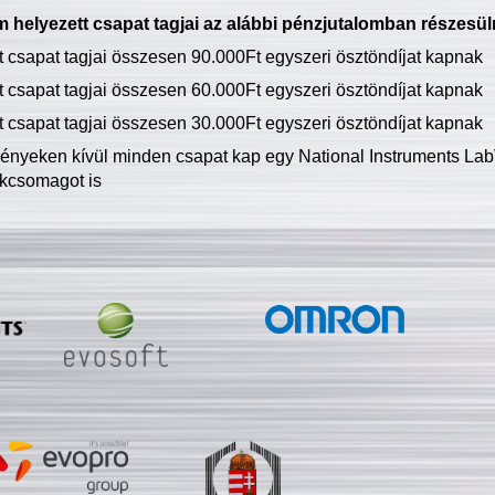
 helyezett csapat tagjai az alábbi pénzjutalomban részesül
tt csapat tagjai összesen 90.000Ft egyszeri ösztöndíjat kapnak
tt csapat tagjai összesen 60.000Ft egyszeri ösztöndíjat kapnak
tt csapat tagjai összesen 30.000Ft egyszeri ösztöndíjat kapnak
ményeken kívül minden csapat kap egy National Instruments LabV
kcsomagot is