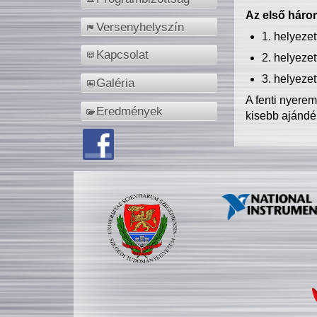
Az első három
Versenyhelyszín
1. helyeze
Kapcsolat
2. helyeze
3. helyeze
Galéria
A fenti nyere
Eredmények
kisebb ajándé