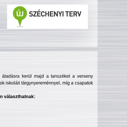
s átadásra kerül majd a tanszéket a verseny
ok iskoláit tárgynyereménnyel, míg a csapatok
n választhatnak: