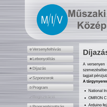
Versenyfelhívás
Díjazá
Lebonyolítás
A versenyen a
Díjazás
szervezésében
tagjait pénzju
Szponzorok
A tárgynyere
Program
National 
Regisztráció
OMRON C
Arduino fej
Programbizottság