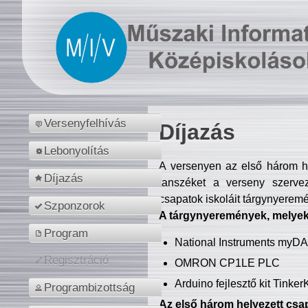
Versenyfelhívás
Díjazás
Lebonyolítás
A versenyen az első három hel
Díjazás
tanszéket a verseny szerve
csapatok iskoláit tárgynyeremé
Szponzorok
A tárgynyeremények, melyekb
Program
National Instruments myD
Regisztráció
OMRON CP1LE PLC
Arduino fejlesztő kit Tinke
Programbizottság
Az első három helyezett csap