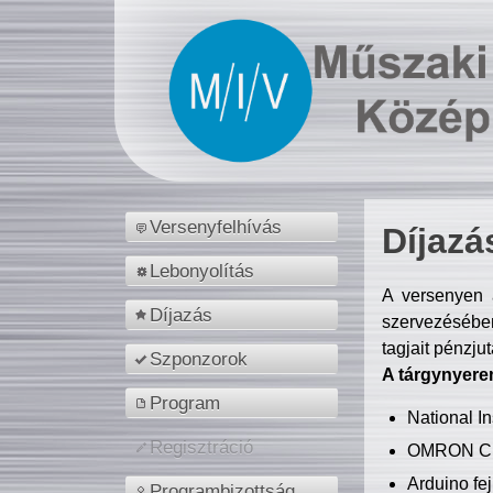
Versenyfelhívás
Díjazá
Lebonyolítás
A versenyen a
Díjazás
szervezésében
tagjait pénzju
Szponzorok
A tárgynyere
Program
National 
Regisztráció
OMRON C
Arduino fej
Programbizottság