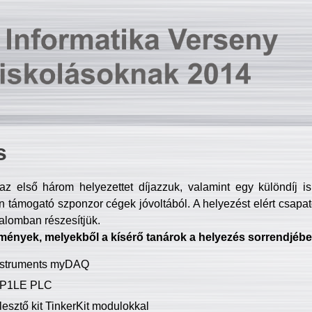
s
z első három helyezettet díjazzuk, valamint egy különdíj i
 támogató szponzor cégek jóvoltából. A helyezést elért csapat
talomban részesítjük.
mények, melyekből a kísérő tanárok a helyezés sorrendjébe
Instruments myDAQ
P1LE PLC
lesztő kit TinkerKit modulokkal