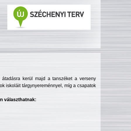
s átadásra kerül majd a tanszéket a verseny
ok iskoláit tárgynyereménnyel, míg a csapatok
n választhatnak: