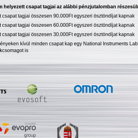
 helyezett csapat tagjai az alábbi pénzjutalomban részesül
tt csapat tagjai összesen 90.000Ft egyszeri ösztöndíjat kapnak
tt csapat tagjai összesen 60.000Ft egyszeri ösztöndíjat kapnak
tt csapat tagjai összesen 30.000Ft egyszeri ösztöndíjat kapnak
ményeken kívül minden csapat kap egy National Instruments LabV
kcsomagot is