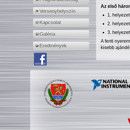
Az első három
Versenyhelyszín
1. helyeze
Kapcsolat
2. helyeze
3. helyeze
Galéria
A fenti nyere
Eredmények
kisebb ajándé