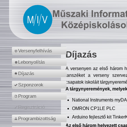
Versenyfelhívás
Díjazás
Lebonyolítás
A versenyen az első három hel
Díjazás
tanszéket a verseny szerve
csapatok iskoláit tárgynyeremé
Szponzorok
A tárgynyeremények, melyekb
Program
National Instruments myD
Regisztráció
OMRON CP1LE PLC
Arduino fejlesztő kit Tinke
Programbizottság
Az első három helyezett csap