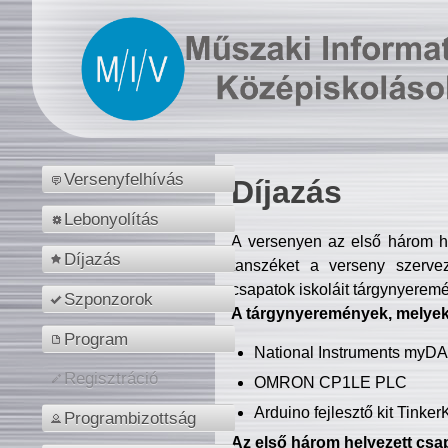
Versenyfelhívás
Díjazás
Lebonyolítás
A versenyen az első három hel
Díjazás
tanszéket a verseny szerve
csapatok iskoláit tárgynyeremé
Szponzorok
A tárgynyeremények, melyekb
Program
National Instruments myD
Regisztráció
OMRON CP1LE PLC
Arduino fejlesztő kit Tinke
Programbizottság
Az első három helyezett csap