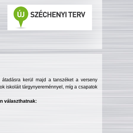
s átadásra kerül majd a tanszéket a verseny
ok iskoláit tárgynyereménnyel, míg a csapatok
n választhatnak: