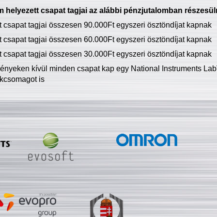
 helyezett csapat tagjai az alábbi pénzjutalomban részesül
tt csapat tagjai összesen 90.000Ft egyszeri ösztöndíjat kapnak
tt csapat tagjai összesen 60.000Ft egyszeri ösztöndíjat kapnak
tt csapat tagjai összesen 30.000Ft egyszeri ösztöndíjat kapnak
ményeken kívül minden csapat kap egy National Instruments LabV
kcsomagot is