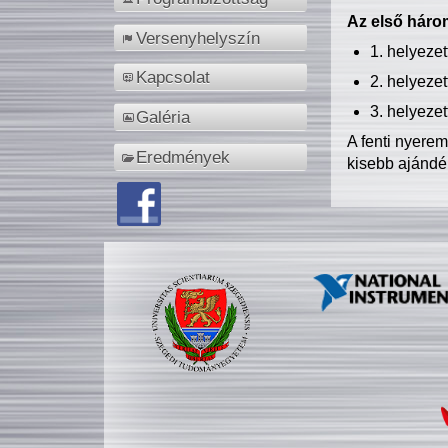
Az első három
Versenyhelyszín
1. helyeze
Kapcsolat
2. helyeze
3. helyeze
Galéria
A fenti nyere
Eredmények
kisebb ajándé