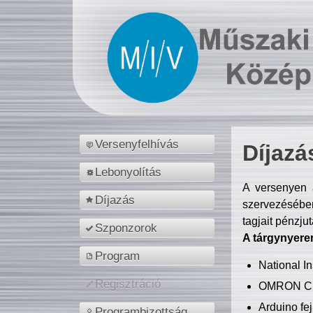
Versenyfelhívás
Díjazá
Lebonyolítás
A versenyen a
Díjazás
szervezésében
tagjait pénzju
Szponzorok
A tárgynyere
Program
National 
Regisztráció
OMRON C
Arduino fej
Programbizottság