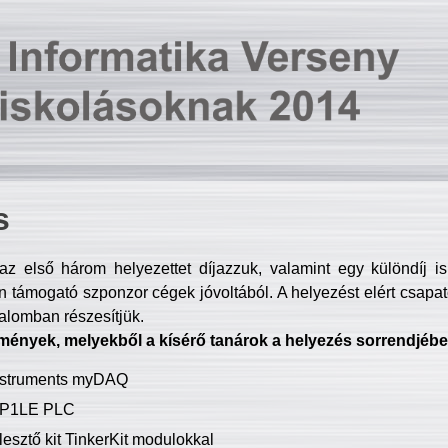
s
z első három helyezettet díjazzuk, valamint egy különdíj i
 támogató szponzor cégek jóvoltából. A helyezést elért csapat
talomban részesítjük.
mények, melyekből a kísérő tanárok a helyezés sorrendjébe
Instruments myDAQ
P1LE PLC
lesztő kit TinkerKit modulokkal