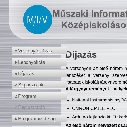
Versenyfelhívás
Díjazás
Lebonyolítás
A versenyen az első három hel
Díjazás
tanszéket a verseny szerve
csapatok iskoláit tárgynyeremé
Szponzorok
A tárgynyeremények, melyekb
Program
National Instruments myD
Regisztráció
OMRON CP1LE PLC
Arduino fejlesztő kit Tinke
Programbizottság
Az első három helyezett csap