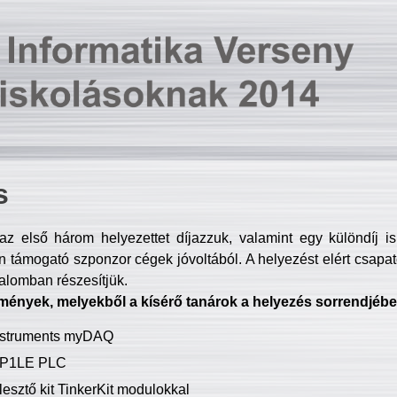
s
z első három helyezettet díjazzuk, valamint egy különdíj i
 támogató szponzor cégek jóvoltából. A helyezést elért csapat
talomban részesítjük.
mények, melyekből a kísérő tanárok a helyezés sorrendjébe
Instruments myDAQ
P1LE PLC
lesztő kit TinkerKit modulokkal