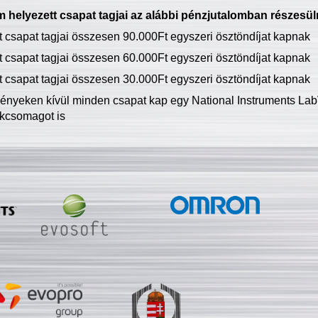
 helyezett csapat tagjai az alábbi pénzjutalomban részesül
tt csapat tagjai összesen 90.000Ft egyszeri ösztöndíjat kapnak
tt csapat tagjai összesen 60.000Ft egyszeri ösztöndíjat kapnak
tt csapat tagjai összesen 30.000Ft egyszeri ösztöndíjat kapnak
ményeken kívül minden csapat kap egy National Instruments LabV
kcsomagot is