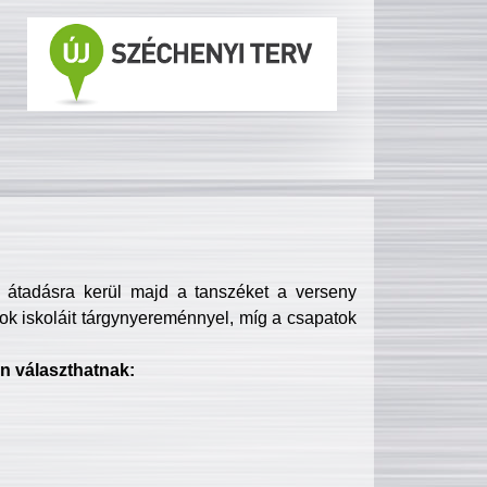
s átadásra kerül majd a tanszéket a verseny
ok iskoláit tárgynyereménnyel, míg a csapatok
n választhatnak: