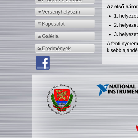
Az első három
Versenyhelyszín
1. helyeze
Kapcsolat
2. helyeze
3. helyeze
Galéria
A fenti nyere
Eredmények
kisebb ajándé