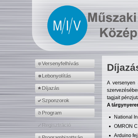
Versenyfelhívás
Díjazá
Lebonyolítás
A versenyen a
Díjazás
szervezésében
tagjait pénzju
Szponzorok
A tárgynyere
Program
National 
Regisztráció
OMRON C
Arduino fej
Programbizottság