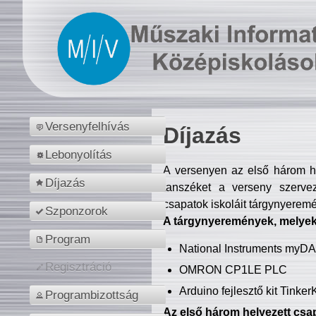
Versenyfelhívás
Díjazás
Lebonyolítás
A versenyen az első három hel
Díjazás
tanszéket a verseny szerve
csapatok iskoláit tárgynyeremé
Szponzorok
A tárgynyeremények, melyekb
Program
National Instruments myD
Regisztráció
OMRON CP1LE PLC
Arduino fejlesztő kit Tinke
Programbizottság
Az első három helyezett csap