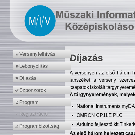
Versenyfelhívás
Díjazás
Lebonyolítás
A versenyen az első három hel
Díjazás
tanszéket a verseny szerve
csapatok iskoláit tárgynyeremé
Szponzorok
A tárgynyeremények, melyekb
Program
National Instruments myD
Regisztráció
OMRON CP1LE PLC
Arduino fejlesztő kit Tinke
Programbizottság
Az első három helyezett csap