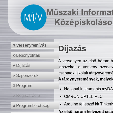
Versenyfelhívás
Díjazás
Lebonyolítás
A versenyen az első három hel
Díjazás
tanszéket a verseny szerve
csapatok iskoláit tárgynyeremé
Szponzorok
A tárgynyeremények, melyekb
Program
National Instruments myD
Regisztráció
OMRON CP1LE PLC
Arduino fejlesztő kit Tinke
Programbizottság
Az első három helyezett csap