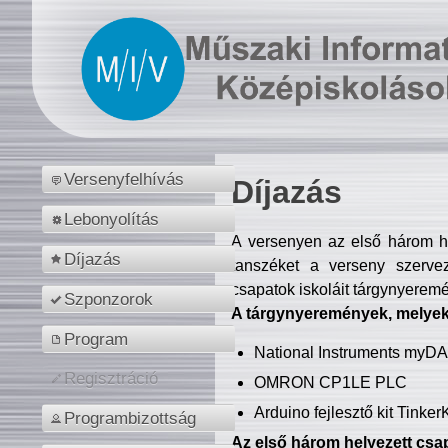
Versenyfelhívás
Díjazás
Lebonyolítás
A versenyen az első három hel
Díjazás
tanszéket a verseny szerve
csapatok iskoláit tárgynyeremé
Szponzorok
A tárgynyeremények, melyekb
Program
National Instruments myD
Regisztráció
OMRON CP1LE PLC
Arduino fejlesztő kit Tinke
Programbizottság
Az első három helyezett csap