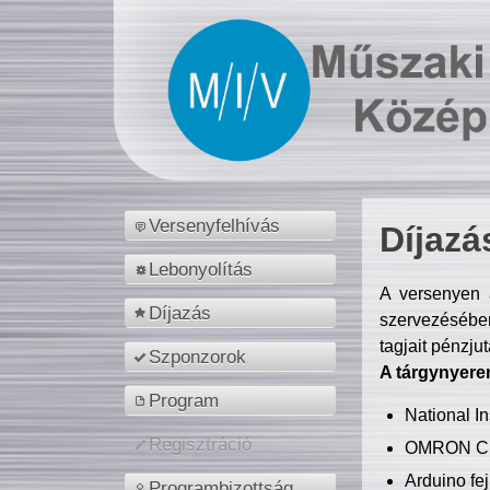
Versenyfelhívás
Díjazá
Lebonyolítás
A versenyen a
Díjazás
szervezésében
tagjait pénzju
Szponzorok
A tárgynyere
Program
National 
Regisztráció
OMRON C
Arduino fej
Programbizottság