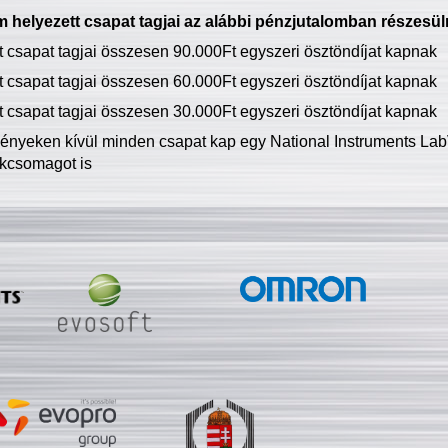
 helyezett csapat tagjai az alábbi pénzjutalomban részesül
tt csapat tagjai összesen 90.000Ft egyszeri ösztöndíjat kapnak
tt csapat tagjai összesen 60.000Ft egyszeri ösztöndíjat kapnak
tt csapat tagjai összesen 30.000Ft egyszeri ösztöndíjat kapnak
ményeken kívül minden csapat kap egy National Instruments LabV
kcsomagot is