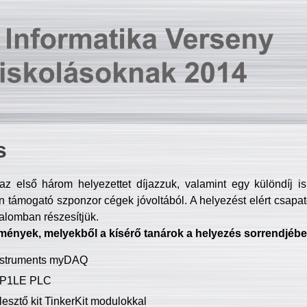
s
z első három helyezettet díjazzuk, valamint egy különdíj i
 támogató szponzor cégek jóvoltából. A helyezést elért csapat
talomban részesítjük.
mények, melyekből a kísérő tanárok a helyezés sorrendjébe
Instruments myDAQ
P1LE PLC
lesztő kit TinkerKit modulokkal