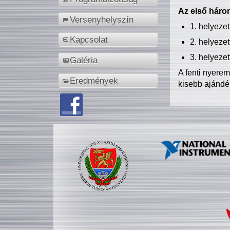
Az első három
Versenyhelyszín
1. helyeze
Kapcsolat
2. helyeze
3. helyeze
Galéria
A fenti nyere
Eredmények
kisebb ajándé