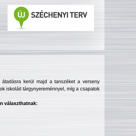
s átadásra kerül majd a tanszéket a verseny
ok iskoláit tárgynyereménnyel, míg a csapatok
n választhatnak: