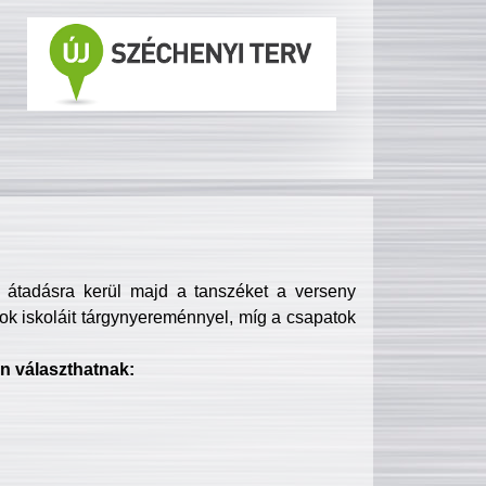
s átadásra kerül majd a tanszéket a verseny
ok iskoláit tárgynyereménnyel, míg a csapatok
n választhatnak: