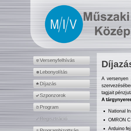
Versenyfelhívás
Díjazá
Lebonyolítás
A versenyen a
Díjazás
szervezésében
tagjait pénzju
Szponzorok
A tárgynyere
Program
National 
Regisztráció
OMRON C
Arduino fej
Programbizottság