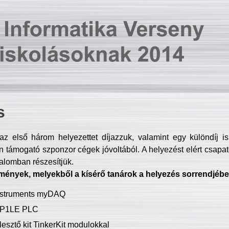
s
z első három helyezettet díjazzuk, valamint egy különdíj i
 támogató szponzor cégek jóvoltából. A helyezést elért csapat
talomban részesítjük.
mények, melyekből a kísérő tanárok a helyezés sorrendjébe
Instruments myDAQ
P1LE PLC
lesztő kit TinkerKit modulokkal