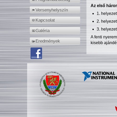
Az első három
Versenyhelyszín
1. helyeze
Kapcsolat
2. helyeze
3. helyeze
Galéria
A fenti nyere
Eredmények
kisebb ajándé