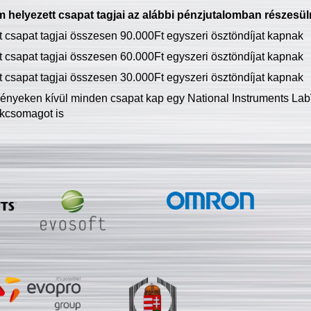
 helyezett csapat tagjai az alábbi pénzjutalomban részesül
tt csapat tagjai összesen 90.000Ft egyszeri ösztöndíjat kapnak
tt csapat tagjai összesen 60.000Ft egyszeri ösztöndíjat kapnak
tt csapat tagjai összesen 30.000Ft egyszeri ösztöndíjat kapnak
ményeken kívül minden csapat kap egy National Instruments LabV
kcsomagot is