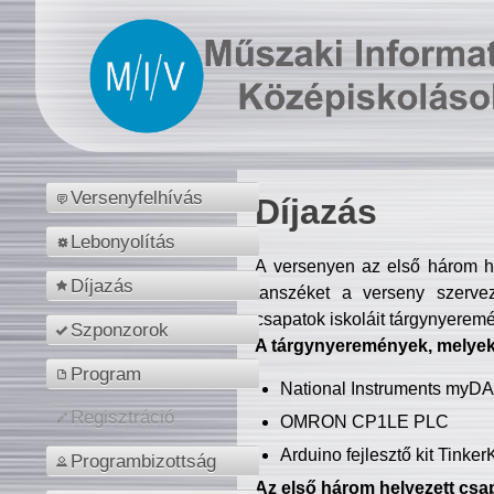
Versenyfelhívás
Díjazás
Lebonyolítás
A versenyen az első három hel
Díjazás
tanszéket a verseny szerve
csapatok iskoláit tárgynyeremé
Szponzorok
A tárgynyeremények, melyekb
Program
National Instruments myD
Regisztráció
OMRON CP1LE PLC
Arduino fejlesztő kit Tinke
Programbizottság
Az első három helyezett csap